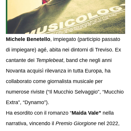
Michele Benetello
,
impiegato (participio passato
di impiegare) agé, abita nei dintorni di Treviso.
Ex
cantante dei
Templebeat
, band che negli anni
Novanta acquisì rilevanza in tutta Europa, ha
collaborato come giornalista musicale per
numerose riviste (“Il Mucchio Selvaggio”, “Mucchio
Extra”, “Dynamo”).
Ha esordito con il romanzo “
Maida Vale”
nella
narrativa, vincendo il
Premio Giorgione
nel 2022,