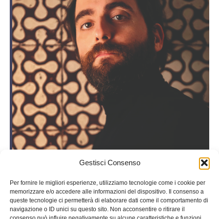
Gestisci Consenso
François Morlupi
, autore italo-francese, esordisce
Per fornire le migliori esperienze, utilizziamo tecnologie come i cookie per
nella narrativa nel 2018 con il noir “
Formule
memorizzare e/o accedere alle informazioni del dispositivo. Il consenso a
queste tecnologie ci permetterà di elaborare dati come il comportamento di
Mortali
” che si aggiudica diversi premi letterari
navigazione o ID unici su questo sito. Non acconsentire o ritirare il
consenso può influire negativamente su alcune caratteristiche e funzioni.