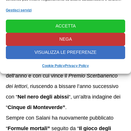
nazionali. Vice presidente della sezione giallo/noir
Gestisci servizi
del
Premio letterario di Grottammare
, è stato
giurato del
Premio Giorgione
in qualità di vincitore
ACCETTA
della sezione noir nel 2020.
NEGA
Si fa conoscere al grande pubblico nell’aprile 2021
VISUALIZZA LE PREFERENZE
con “
Come delfini tra pescecani
“, romanzo
Salani che entra nei cento libri più venduti
Cookie Policy
Privacy Policy
dell’anno e con cui vince il
Premio Scerbanenco
dei lettori
, riuscendo a bissare l’anno successivo
con “
Nel nero degli abissi
“, un’altra indagine dei
“
Cinque di Monteverde”
.
Sempre con Salani ha nuovamente pubblicato
“
Formule mortali”
seguito da “
Il
gioco degli